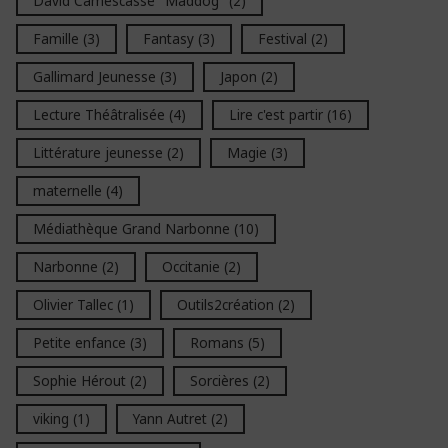
David Camescasse "Maddog"
(2)
Famille
(3)
Fantasy
(3)
Festival
(2)
Gallimard Jeunesse
(3)
Japon
(2)
Lecture Théâtralisée
(4)
Lire c'est partir
(16)
Littérature jeunesse
(2)
Magie
(3)
maternelle
(4)
Médiathèque Grand Narbonne
(10)
Narbonne
(2)
Occitanie
(2)
Olivier Tallec
(1)
Outils2création
(2)
Petite enfance
(3)
Romans
(5)
Sophie Hérout
(2)
Sorcières
(2)
viking
(1)
Yann Autret
(2)