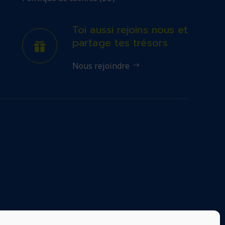
Toi aussi rejoins nous et
partage tes trésors
Nous rejoindre