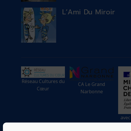
L’Ami Du Miroir
Réseau Cultures du
CA Le Grand
Cœur
Narbonne
avec
minis