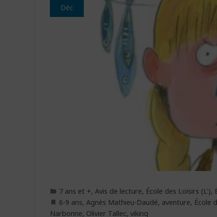
Déc
7 ans et +
,
Avis de lecture
,
École des Loisirs (L')
,
6-9 ans
,
Agnès Mathieu-Daudé
,
aventure
,
École d
Narbonne
,
Olivier Tallec
,
viking