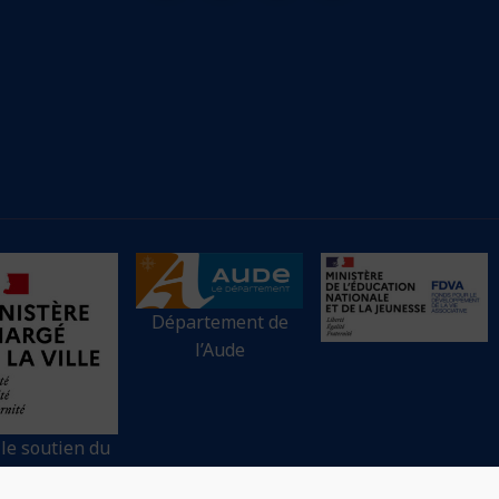
Département de
l’Aude
 le soutien du
tère chargé de