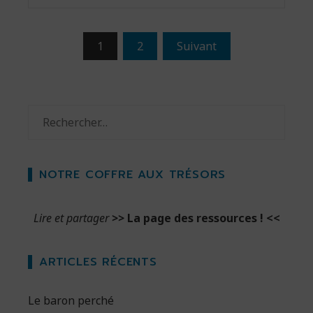
Pagination
1
2
Suivant
des
publications
Rechercher :
NOTRE COFFRE AUX TRÉSORS
Lire et partager
>>
La page des ressources !
<<
ARTICLES RÉCENTS
Le baron perché