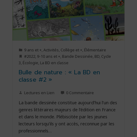
9 ans et +
,
Activités
,
Collège et +
,
Élémentaire
#2022
,
9-10 ans et +
,
Bande Dessinée
,
BD
,
Cycle
3
,
Écologie
,
La BD en classe
Bulle de nature : « La BD en
classe #2 »
Lectures en Lien
0 Commentaire
La bande dessinée constitue aujourd’hui l’un des
genres littéraires majeurs de l’édition en France
et dans le monde. Plébiscitée par les jeunes
lecteurs lorsqu’ils y ont accès, reconnue par les
professionnels…