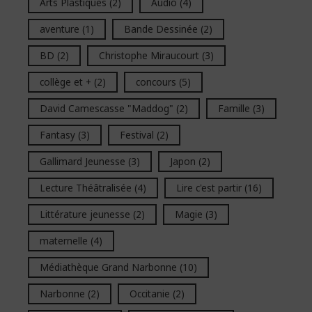
Arts Plastiques
(2)
Audio
(4)
aventure
(1)
Bande Dessinée
(2)
BD
(2)
Christophe Miraucourt
(3)
collège et +
(2)
concours
(5)
David Camescasse "Maddog"
(2)
Famille
(3)
Fantasy
(3)
Festival
(2)
Gallimard Jeunesse
(3)
Japon
(2)
Lecture Théâtralisée
(4)
Lire c'est partir
(16)
Littérature jeunesse
(2)
Magie
(3)
maternelle
(4)
Médiathèque Grand Narbonne
(10)
Narbonne
(2)
Occitanie
(2)