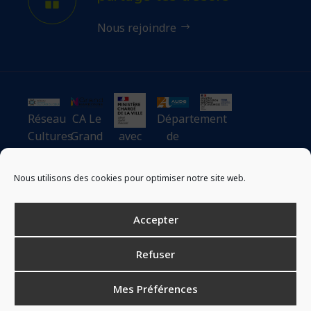
Nous rejoindre
Réseau
CA Le
Département
Cultures
Grand
avec
de
du
Narbonne
le
l’Aude
Cœur
soutien
Nous utilisons des cookies pour optimiser notre site web.
du
ministère
Accepter
chargé
de la
Refuser
Ville
Mes Préférences