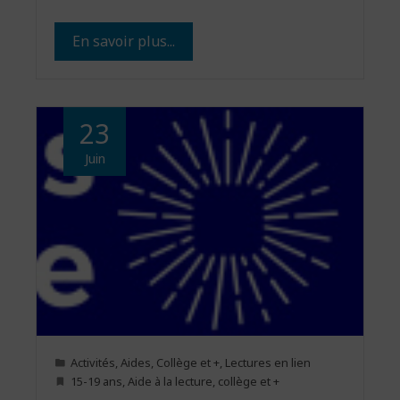
En savoir plus...
23
Juin
Activités
,
Aides
,
Collège et +
,
Lectures en lien
15-19 ans
,
Aide à la lecture
,
collège et +