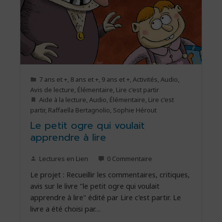
7 ans et +
,
8 ans et +
,
9 ans et +
,
Activités
,
Audio
,
Avis de lecture
,
Élémentaire
,
Lire c'est partir
Aide à la lecture
,
Audio
,
Élémentaire
,
Lire c'est
partir
,
Raffaella Bertagnolio
,
Sophie Hérout
Le petit ogre qui voulait
apprendre à lire
Lectures en Lien
0 Commentaire
Le projet : Recueillir les commentaires, critiques,
avis sur le livre "le petit ogre qui voulait
apprendre à lire" édité par Lire c'est partir. Le
livre a été choisi par…