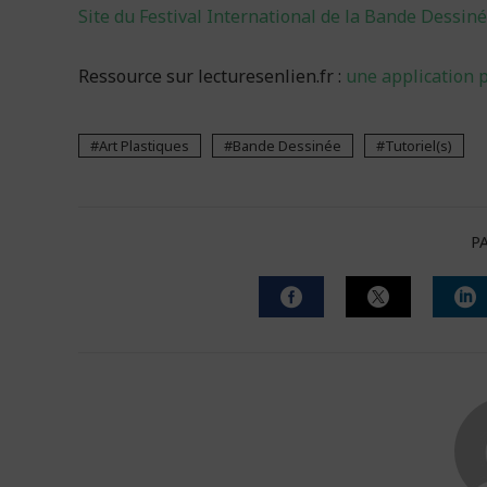
Site du Festival International de la Bande Dessi
Ressource sur lecturesenlien.fr :
une application 
Art Plastiques
Bande Dessinée
Tutoriel(s)
P
FACEBOOK
TWITTER
L