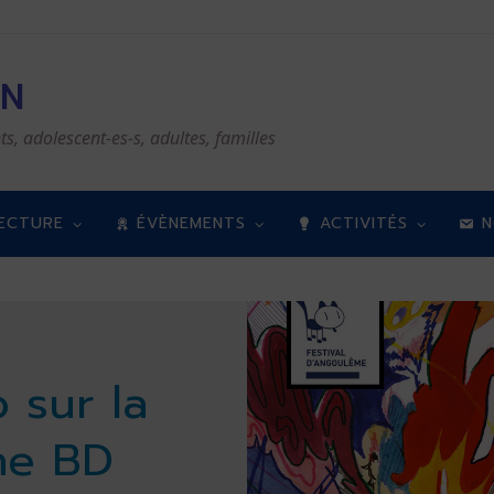
EN
ts, adolescent-es-s, adultes, familles
LECTURE
ÉVÈNEMENTS
ACTIVITÉS
N
o sur la
ne BD