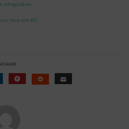
née d’Angoulême
pour faire une BD
ARTAGER
INKEDIN
PINTEREST
EMAIL
STUMBLEUPON