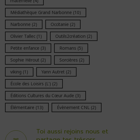
maternelle
(4)
Médiathèque Grand Narbonne
(10)
Narbonne
(2)
Occitanie
(2)
Olivier Tallec
(1)
Outils2création
(2)
Petite enfance
(3)
Romans
(5)
Sophie Hérout
(2)
Sorcières
(2)
viking
(1)
Yann Autret
(2)
École des Loisirs (L')
(2)
Éditions Cultures du Cœur Aude
(3)
Élémentaire
(13)
Évènement CNL
(2)
Toi aussi rejoins nous et
partage tes trésors