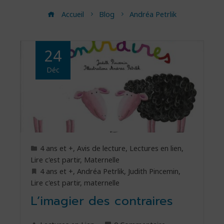
Accueil
Blog
Andréa Petrlik
24
Déc
4 ans et +
,
Avis de lecture
,
Lectures en lien
,
Lire c'est partir
,
Maternelle
4 ans et +
,
Andréa Petrlik
,
Judith Pincemin
,
Lire c'est partir
,
maternelle
L’imagier des contraires