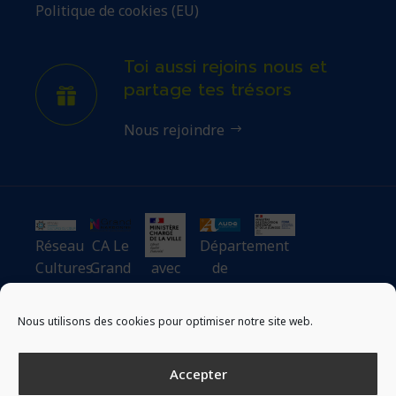
Politique de cookies (EU)
Toi aussi rejoins nous et
partage tes trésors
Nous rejoindre
Réseau
CA Le
Département
Cultures
Grand
avec
de
du
Narbonne
le
l’Aude
Cœur
soutien
Nous utilisons des cookies pour optimiser notre site web.
du
ministère
Accepter
chargé