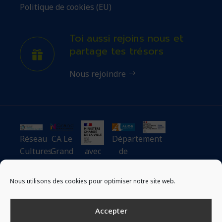
Politique de cookies (EU)
Toi aussi rejoins nous et
partage tes trésors
Nous rejoindre
Réseau
CA Le
Département
Cultures
Grand
avec
de
du
Narbonne
le
l’Aude
Cœur
soutien
Nous utilisons des cookies pour optimiser notre site web.
du
ministère
Accepter
chargé