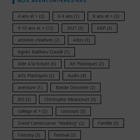
NOS AVENTURI-ÈRES-ERS
4 ans et +
(2)
6-9 ans
(1)
8 ans et +
(3)
9-10 ans et +
(12)
2021
(5)
ABP
(3)
activités créatives
(2)
Ados
(3)
Agnès Mathieu-Daudé
(1)
Aide à la lecture
(6)
Art Plastiques
(2)
Arts Plastiques
(2)
Audio
(4)
aventure
(1)
Bande Dessinée
(2)
BD
(2)
Christophe Miraucourt
(3)
collège et +
(2)
concours
(5)
David Camescasse "Maddog"
(2)
Famille
(3)
Fantasy
(3)
Festival
(2)